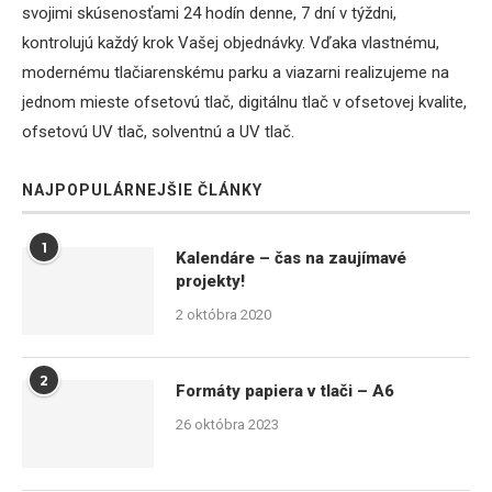
svojimi skúsenosťami 24 hodín denne, 7 dní v týždni,
kontrolujú každý krok Vašej objednávky. Vďaka vlastnému,
modernému tlačiarenskému parku a viazarni realizujeme na
jednom mieste ofsetovú tlač, digitálnu tlač v ofsetovej kvalite,
ofsetovú UV tlač, solventnú a UV tlač.
NAJPOPULÁRNEJŠIE ČLÁNKY
1
Kalendáre – čas na zaujímavé
projekty!
2 októbra 2020
2
Formáty papiera v tlači – A6
26 októbra 2023