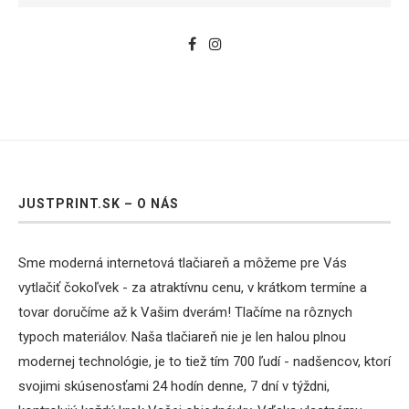
JUSTPRINT.SK – O NÁS
Sme moderná internetová tlačiareň a môžeme pre Vás
vytlačiť čokoľvek - za atraktívnu cenu, v krátkom termíne a
tovar doručíme až k Vašim dverám! Tlačíme na rôznych
typoch materiálov. Naša tlačiareň nie je len halou plnou
modernej technológie, je to tiež tím 700 ľudí - nadšencov, ktorí
svojimi skúsenosťami 24 hodín denne, 7 dní v týždni,