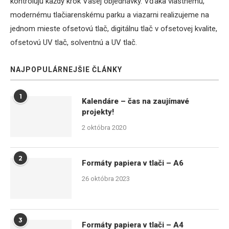
kontrolujú každý krok Vašej objednávky. Vďaka vlastnému,
modernému tlačiarenskému parku a viazarni realizujeme na
jednom mieste ofsetovú tlač, digitálnu tlač v ofsetovej kvalite,
ofsetovú UV tlač, solventnú a UV tlač.
NAJPOPULÁRNEJŠIE ČLÁNKY
1
Kalendáre – čas na zaujímavé
projekty!
2 októbra 2020
2
Formáty papiera v tlači – A6
26 októbra 2023
3
Formáty papiera v tlači – A4