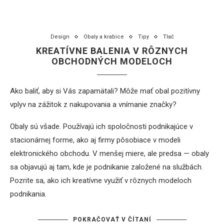
Design
Obaly a krabice
Tipy
Tlač
KREATÍVNE BALENIA V RÔZNYCH
OBCHODNÝCH MODELOCH
Ako baliť, aby si Vás zapamätali? Môže mať obal pozitívny
vplyv na zážitok z nakupovania a vnímanie značky?
Obaly sú všade. Používajú ich spoločnosti podnikajúce v
stacionárnej forme, ako aj firmy pôsobiace v modeli
elektronického obchodu. V menšej miere, ale predsa — obaly
sa objavujú aj tam, kde je podnikanie založené na službách.
Pozrite sa, ako ich kreatívne využiť v rôznych modeloch
podnikania.
POKRAČOVAŤ V ČÍTANÍ