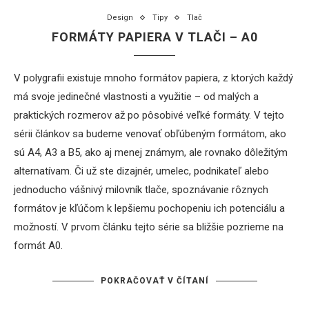
Design
Tipy
Tlač
FORMÁTY PAPIERA V TLAČI – A0
V polygrafii existuje mnoho formátov papiera, z ktorých každý
má svoje jedinečné vlastnosti a využitie – od malých a
praktických rozmerov až po pôsobivé veľké formáty. V tejto
sérii článkov sa budeme venovať obľúbeným formátom, ako
sú A4, A3 a B5, ako aj menej známym, ale rovnako dôležitým
alternatívam. Či už ste dizajnér, umelec, podnikateľ alebo
jednoducho vášnivý milovník tlače, spoznávanie rôznych
formátov je kľúčom k lepšiemu pochopeniu ich potenciálu a
možností. V prvom článku tejto série sa bližšie pozrieme na
formát A0.
POKRAČOVAŤ V ČÍTANÍ