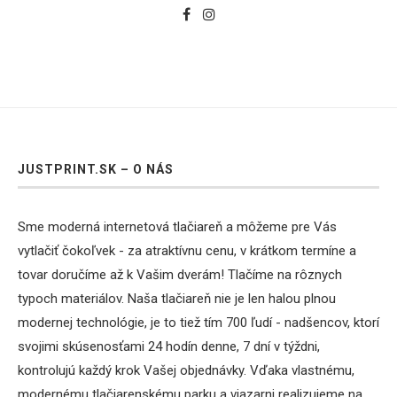
JUSTPRINT.SK – O NÁS
Sme moderná internetová tlačiareň a môžeme pre Vás
vytlačiť čokoľvek - za atraktívnu cenu, v krátkom termíne a
tovar doručíme až k Vašim dverám! Tlačíme na rôznych
typoch materiálov. Naša tlačiareň nie je len halou plnou
modernej technológie, je to tiež tím 700 ľudí - nadšencov, ktorí
svojimi skúsenosťami 24 hodín denne, 7 dní v týždni,
kontrolujú každý krok Vašej objednávky. Vďaka vlastnému,
modernému tlačiarenskému parku a viazarni realizujeme na