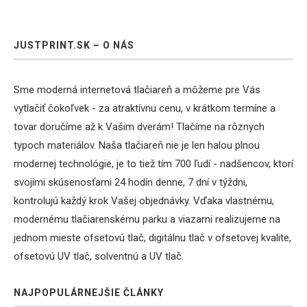
JUSTPRINT.SK – O NÁS
Sme moderná internetová tlačiareň a môžeme pre Vás
vytlačiť čokoľvek - za atraktívnu cenu, v krátkom termíne a
tovar doručíme až k Vašim dverám! Tlačíme na rôznych
typoch materiálov. Naša tlačiareň nie je len halou plnou
modernej technológie, je to tiež tím 700 ľudí - nadšencov, ktorí
svojimi skúsenosťami 24 hodín denne, 7 dní v týždni,
kontrolujú každý krok Vašej objednávky. Vďaka vlastnému,
modernému tlačiarenskému parku a viazarni realizujeme na
jednom mieste ofsetovú tlač, digitálnu tlač v ofsetovej kvalite,
ofsetovú UV tlač, solventnú a UV tlač.
NAJPOPULÁRNEJŠIE ČLÁNKY