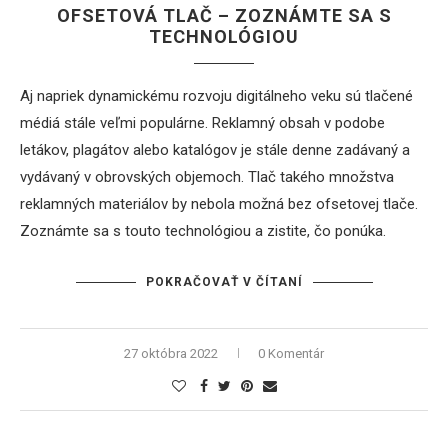
OFSETOVÁ TLAČ – ZOZNÁMTE SA S
TECHNOLÓGIOU
Aj napriek dynamickému rozvoju digitálneho veku sú tlačené
médiá stále veľmi populárne. Reklamný obsah v podobe
letákov, plagátov alebo katalógov je stále denne zadávaný a
vydávaný v obrovských objemoch. Tlač takého množstva
reklamných materiálov by nebola možná bez ofsetovej tlače.
Zoznámte sa s touto technológiou a zistite, čo ponúka.
POKRAČOVAŤ V ČÍTANÍ
27 októbra 2022
0 Komentár