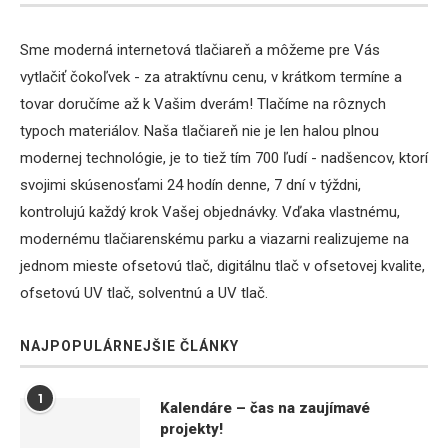
Sme moderná internetová tlačiareň a môžeme pre Vás
vytlačiť čokoľvek - za atraktívnu cenu, v krátkom termíne a
tovar doručíme až k Vašim dverám! Tlačíme na rôznych
typoch materiálov. Naša tlačiareň nie je len halou plnou
modernej technológie, je to tiež tím 700 ľudí - nadšencov, ktorí
svojimi skúsenosťami 24 hodín denne, 7 dní v týždni,
kontrolujú každý krok Vašej objednávky. Vďaka vlastnému,
modernému tlačiarenskému parku a viazarni realizujeme na
jednom mieste ofsetovú tlač, digitálnu tlač v ofsetovej kvalite,
ofsetovú UV tlač, solventnú a UV tlač.
NAJPOPULÁRNEJŠIE ČLÁNKY
1
Kalendáre – čas na zaujímavé
projekty!