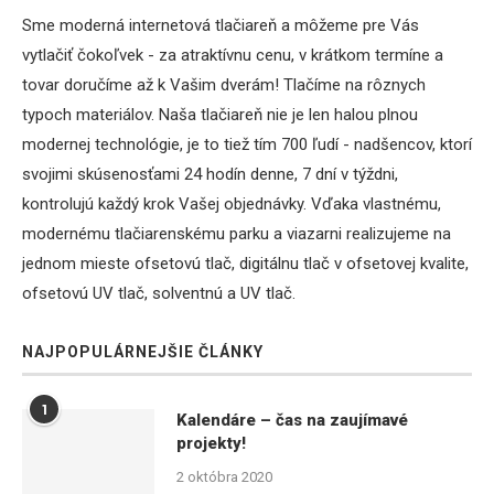
Sme moderná internetová tlačiareň a môžeme pre Vás
vytlačiť čokoľvek - za atraktívnu cenu, v krátkom termíne a
tovar doručíme až k Vašim dverám! Tlačíme na rôznych
typoch materiálov. Naša tlačiareň nie je len halou plnou
modernej technológie, je to tiež tím 700 ľudí - nadšencov, ktorí
svojimi skúsenosťami 24 hodín denne, 7 dní v týždni,
kontrolujú každý krok Vašej objednávky. Vďaka vlastnému,
modernému tlačiarenskému parku a viazarni realizujeme na
jednom mieste ofsetovú tlač, digitálnu tlač v ofsetovej kvalite,
ofsetovú UV tlač, solventnú a UV tlač.
NAJPOPULÁRNEJŠIE ČLÁNKY
1
Kalendáre – čas na zaujímavé
projekty!
2 októbra 2020