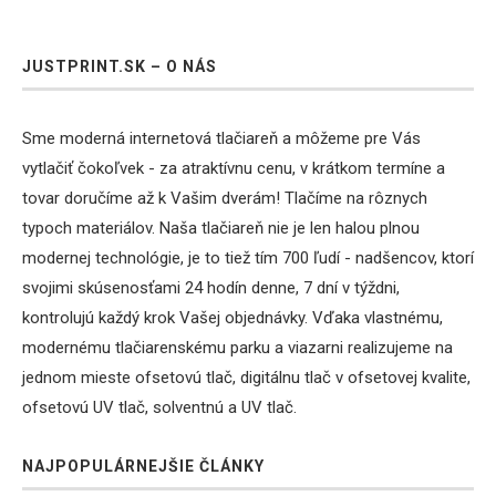
JUSTPRINT.SK – O NÁS
Sme moderná internetová tlačiareň a môžeme pre Vás
vytlačiť čokoľvek - za atraktívnu cenu, v krátkom termíne a
tovar doručíme až k Vašim dverám! Tlačíme na rôznych
typoch materiálov. Naša tlačiareň nie je len halou plnou
modernej technológie, je to tiež tím 700 ľudí - nadšencov, ktorí
svojimi skúsenosťami 24 hodín denne, 7 dní v týždni,
kontrolujú každý krok Vašej objednávky. Vďaka vlastnému,
modernému tlačiarenskému parku a viazarni realizujeme na
jednom mieste ofsetovú tlač, digitálnu tlač v ofsetovej kvalite,
ofsetovú UV tlač, solventnú a UV tlač.
NAJPOPULÁRNEJŠIE ČLÁNKY