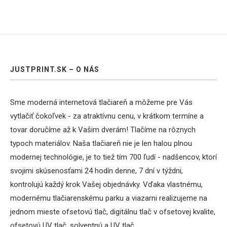
JUSTPRINT.SK – O NÁS
Sme moderná internetová tlačiareň a môžeme pre Vás
vytlačiť čokoľvek - za atraktívnu cenu, v krátkom termíne a
tovar doručíme až k Vašim dverám! Tlačíme na rôznych
typoch materiálov. Naša tlačiareň nie je len halou plnou
modernej technológie, je to tiež tím 700 ľudí - nadšencov, ktorí
svojimi skúsenosťami 24 hodín denne, 7 dní v týždni,
kontrolujú každý krok Vašej objednávky. Vďaka vlastnému,
modernému tlačiarenskému parku a viazarni realizujeme na
jednom mieste ofsetovú tlač, digitálnu tlač v ofsetovej kvalite,
ofsetovú UV tlač, solventnú a UV tlač.