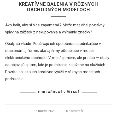
KREATÍVNE BALENIA V RÔZNYCH
OBCHODNÝCH MODELOCH
Ako baliť, aby si Vás zapamätali? Môže mať obal pozitívny
vplyv na zážitok z nakupovania a vnímanie značky?
Obaly sú všade. Používajú ich spoločnosti podnikajúce v
stacionárnej forme, ako aj firmy pôsobiace v modeli
elektronického obchodu. V menšej miere, ale predsa — obaly
sa objavujú aj tam, kde je podnikanie založené na službách.
Pozrite sa, ako ich kreatívne využiť v rôznych modeloch
podnikania.
POKRAČOVAŤ V ČÍTANÍ
16 marca 2023
0 Komentár