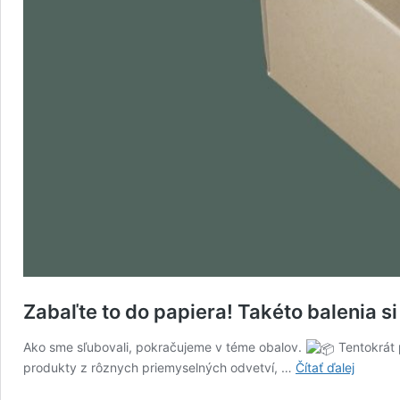
Zabaľte to do papiera! Takéto balenia s
Ako sme sľubovali, pokračujeme v téme obalov.
Tentokrát 
Zabaľte
produkty z rôznych priemyselných odvetví, …
Čítať ďalej
to