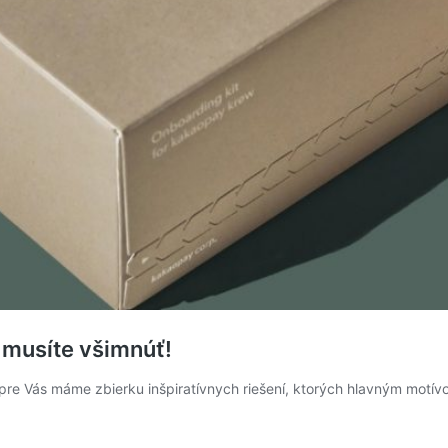
i musíte všimnúť!
pre Vás máme zbierku inšpiratívnych riešení, ktorých hlavným motívo