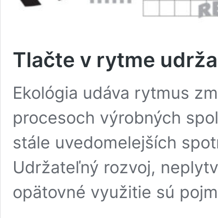
Tlačte v rytme udrž
Ekológia udáva rytmus zmi
procesoch výrobných spolo
stále uvedomelejších spot
Udržateľný rozvoj, neplytv
opätovné využitie sú pojm